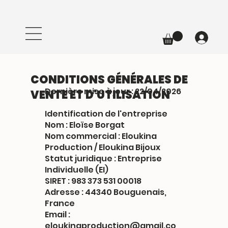
CONDITIONS GÉNÉRALES DE
Dernière mise à jour : 22/04/2026
VENTE ET D'UTILISATION
Identification de l'entreprise
Nom : Eloïse Borgat
Nom commercial : Eloukina
Production / Eloukina Bijoux
Statut juridique : Entreprise
Individuelle (EI)
SIRET : 983 373 531 00018
Adresse : 44340 Bouguenais,
France
Email :
eloukinaproduction@gmail.co