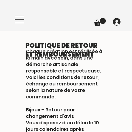
POLITIQUE DE RETOUR
Chaque création est réalisée à
ET REMBOURSEMENT
la main avec soin, dans une
démarche artisanale,
responsable et respectueuse.
Voici les conditions de retour,
échange ou remboursement
selon la nature de votre
commande.
Bijoux – Retour pour
changement d’avis
Vous disposez d’un délai de 10
jours calendaires après