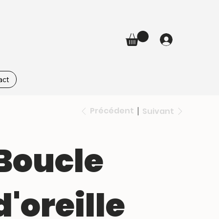
act
Précédent
Suivant
Boucle
d'oreille