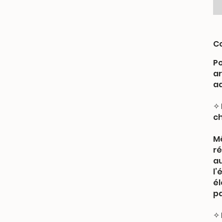
Co
Po
ar
ad
✧ 
c
Mê
ré
au
l’
él
pa
✧ 