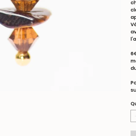
ch
cl
ap
Vé
av
l’
6€
ma
du
Po
su
Q