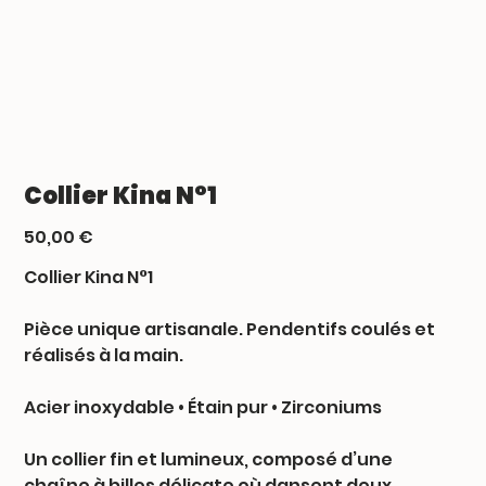
Collier Kina N°1
Prix
50,00 €
Collier Kina N°1
Pièce unique artisanale. Pendentifs coulés et
réalisés à la main.
Acier inoxydable • Étain pur • Zirconiums
Un collier fin et lumineux, composé d’une
chaîne à billes délicate où dansent deux