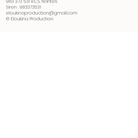
983 373 531 R.C.S. Nantes
Siren : 983373531
eloukinaproduction@gmail.com
© Eloukina Production